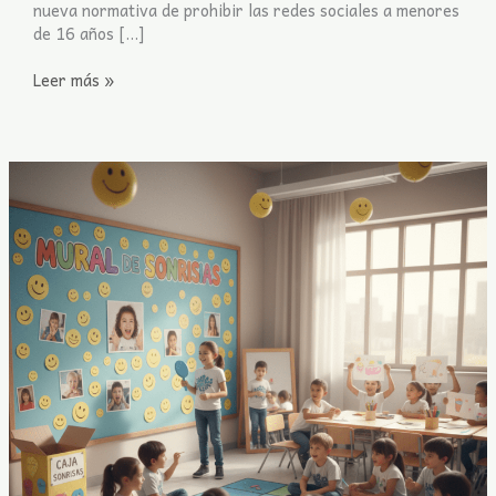
nueva normativa de prohibir las redes sociales a menores
de 16 años […]
Leer más »
Día
de
la
sonrisa