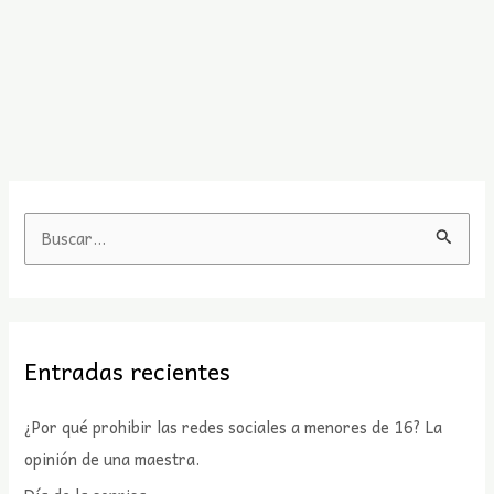
B
u
s
c
Entradas recientes
a
r
¿Por qué prohibir las redes sociales a menores de 16? La
p
opinión de una maestra.
o